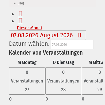
Tag
Dieser Monat
07.08.2026
August 2026
Datum wählen.
Kalender von Veranstaltungen
M
Montag
D
Dienstag
M
Mittw
0
0
0
Veranstaltungen
Veranstaltungen
Veranstal
27
28
29
0
0
0