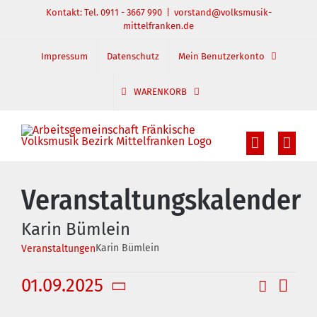
Zum
Kontakt: Tel. 0911 - 3667 990
|
vorstand@volksmusik-
mittelfranken.de
Inhalt
springen
Impressum
Datenschutz
Mein Benutzerkonto
WARENKORB
Veranstaltungskalender
Karin Bümlein
Karin Bümlein
Veranstaltungen
Veranstaltungen
01.09.2025
Suche
Veran
Veranst
Monat
Datum
Ansic