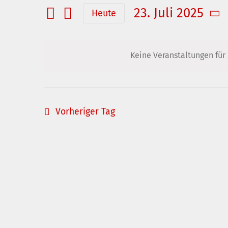
und
eingeben.
23. Juli 2025
Heute
Suche
Ansichten,
Datum
nach
Navigation
wählen.
Veranstaltungen
Keine Veranstaltungen für 
Schlüsselwort.
Vorheriger Tag