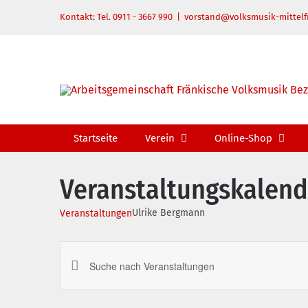
Zum
Kontakt: Tel. 0911 - 3667 990
|
vorstand@volksmusik-mittelf
Inhalt
springen
Startseite
Verein
Online-Shop
Veranstaltungskalend
Ulrike Bergmann
Veranstaltungen
Veranstaltungen
Bitte
Suche
Schlüsselwort