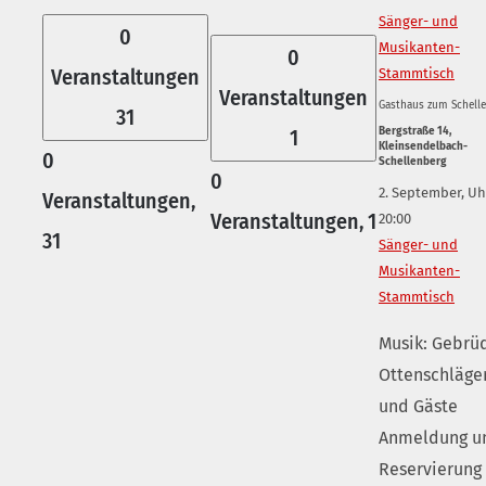
Sänger- und
0
Musikanten-
0
Veranstaltungen
Stammtisch
Veranstaltungen
Gasthaus zum Schell
31
1
Bergstraße 14,
Kleinsendelbach-
0
Schellenberg
0
2. September, Uh
Veranstaltungen,
Veranstaltungen,
1
20:00
31
Sänger- und
Musikanten-
Stammtisch
Musik: Gebrü
Ottenschläge
und Gäste
Anmeldung u
Reservierung