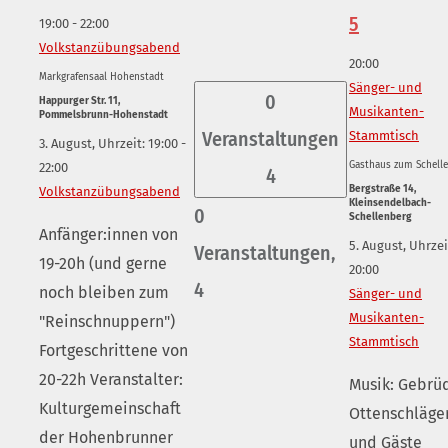
5
19:00
-
22:00
Volkstanzübungsabend
20:00
Markgrafensaal Hohenstadt
Sänger- und
0
Happurger Str. 11,
Musikanten-
Pommelsbrunn-Hohenstadt
Veranstaltungen
Stammtisch
3. August, Uhrzeit: 19:00
-
Gasthaus zum Schell
22:00
4
Bergstraße 14,
Volkstanzübungsabend
Kleinsendelbach-
0
Schellenberg
Anfänger:innen von
5. August, Uhrzei
Veranstaltungen,
19-20h (und gerne
20:00
4
noch bleiben zum
Sänger- und
Musikanten-
"Reinschnuppern")
Stammtisch
Fortgeschrittene von
20-22h Veranstalter:
Musik: Gebrü
Kulturgemeinschaft
Ottenschläge
der Hohenbrunner
und Gäste