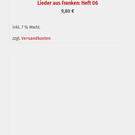
Lieder aus Franken: Heft 06
9,80
€
inkl. 7 % MwSt.
IN DEN WARENKORB
/
DETAILS
zzgl.
Versandkosten