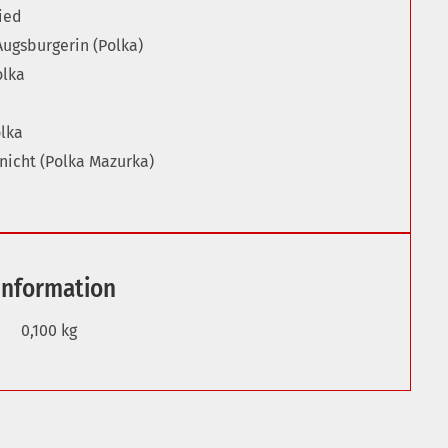
ied
Augsburgerin (Polka)
olka
lka
nicht (Polka Mazurka)
Information
0,100 kg