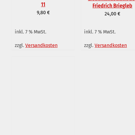
11
Friedrich Briegleb
9,80
€
24,00
€
inkl. 7 % MwSt.
inkl. 7 % MwSt.
IN DEN WARENKORB
/
DETAILS
IN DEN WARENKORB
/
zzgl.
Versandkosten
zzgl.
Versandkosten
DETAILS