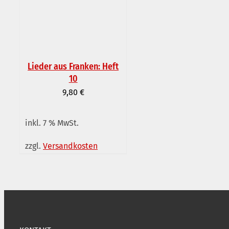
Lieder aus Franken: Heft
10
9,80
€
inkl. 7 % MwSt.
IN DEN WARENKORB
/
zzgl.
Versandkosten
DETAILS