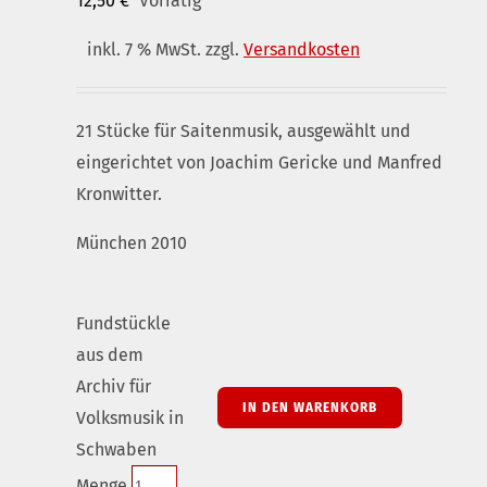
12,50
€
Vorrätig
inkl. 7 % MwSt.
zzgl.
Versandkosten
21 Stücke für Saitenmusik, ausgewählt und
eingerichtet von Joachim Gericke und Manfred
Kronwitter.
München 2010
Fundstückle
aus dem
Archiv für
IN DEN WARENKORB
Volksmusik in
Schwaben
Menge