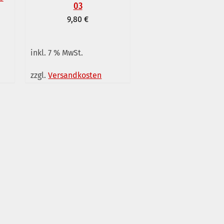
03
9,80
€
inkl. 7 % MwSt.
IN DEN WARENKORB
/
zzgl.
Versandkosten
DETAILS