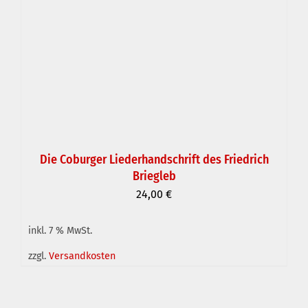
Die Coburger Liederhandschrift des Friedrich
Briegleb
24,00
€
inkl. 7 % MwSt.
zzgl.
Versandkosten
IN DEN WARENKORB
/
DETAILS