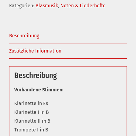
´spielt
Kategorien:
Blasmusik
,
Noten & Liederhefte
Nr.
5
Walzer
Beschreibung
Menge
Zusätzliche Information
Beschreibung
Vorhandene Stimmen:
Klarinette in Es
Klarinette I in B
Klarinette II in B
Trompete I in B