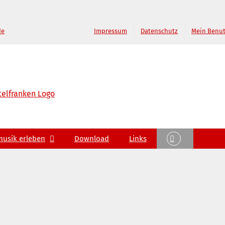
de
Impressum
Datenschutz
Mein Benu
musik erleben
Download
Links