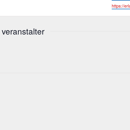
Webseite
https://er
veranstalter