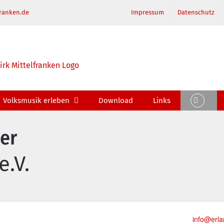
ranken.de
Impressum
Datenschutz
Volksmusik erleben
Download
Links
er
e.V.
Email
info@erla