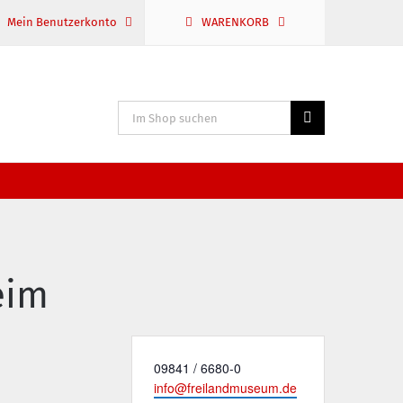
Mein Benutzerkonto
WARENKORB
Suche
nach:
eim
Telefon
09841 / 6680-0
Email
info@freilandmuseum.de