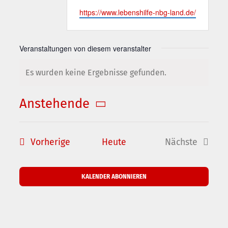
Webseite
https://www.lebenshilfe-nbg-land.de/
Veranstaltungen von diesem veranstalter
Es wurden keine Ergebnisse gefunden.
Hinweis
Anstehende
Datum
wählen.
Veranstaltungen
Vorherige
Heute
Nächste
Veranstalt
KALENDER ABONNIEREN