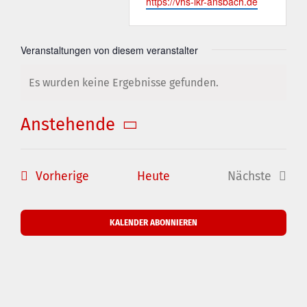
Webseite
https://vhs-lkr-ansbach.de
Veranstaltungen von diesem veranstalter
Es wurden keine Ergebnisse gefunden.
Hinweis
Anstehende
Datum
wählen.
Veranstaltungen
Vorherige
Heute
Nächste
Veranstal
KALENDER ABONNIEREN