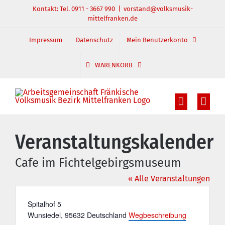
Zum
Kontakt: Tel. 0911 - 3667 990
|
vorstand@volksmusik-
mittelfranken.de
Inhalt
springen
Impressum
Datenschutz
Mein Benutzerkonto
WARENKORB
Veranstaltungskalender
Cafe im Fichtelgebirgsmuseum
« Alle Veranstaltungen
Adresse
Spitalhof 5
Wunsiedel
,
95632
Deutschland
Wegbeschreibung