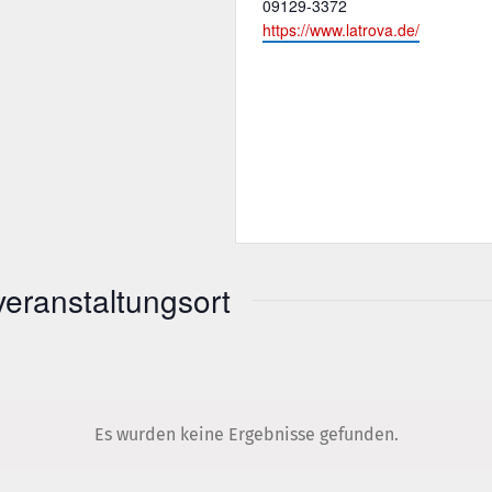
Telefon
09129-3372
Webseite
https://www.latrova.de/
eranstaltungsort
Es wurden keine Ergebnisse gefunden.
Hinweis