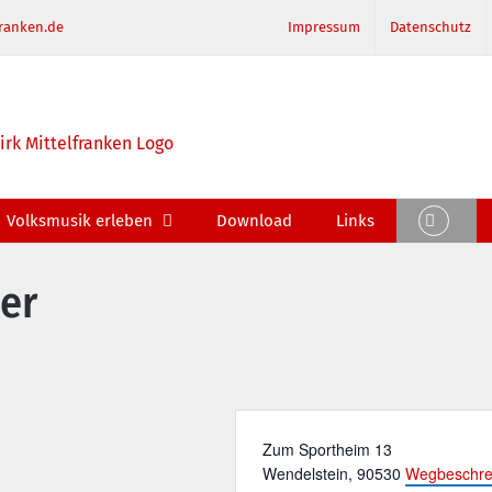
ranken.de
Impressum
Datenschutz
Volksmusik erleben
Download
Links
er
Adresse
Zum Sportheim 13
Wendelstein
,
90530
Wegbeschre