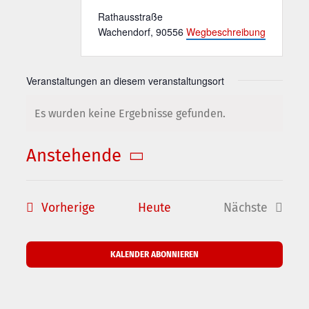
Adresse
Rathausstraße
Wachendorf
,
90556
Wegbeschreibung
Veranstaltungen an diesem veranstaltungsort
Es wurden keine Ergebnisse gefunden.
Hinweis
Anstehende
Datum
wählen.
Veranstaltungen
Vorherige
Heute
Nächste
Veranstalt
KALENDER ABONNIEREN