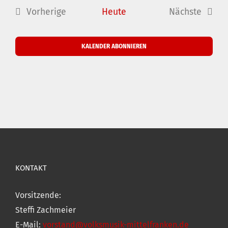
wählen.
Vorherige
Heute
Nächste
Veranstaltungen
Veranstal
KALENDER ABONNIEREN
KONTAKT
Vorsitzende:
Steffi Zachmeier
E-Mail:
vorstand@volksmusik-mittelfranken.de