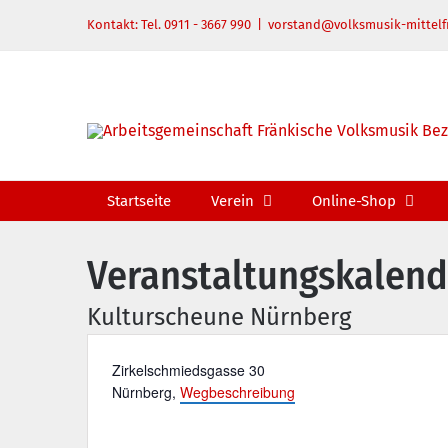
Zum
Kontakt: Tel. 0911 - 3667 990
|
vorstand@volksmusik-mittelf
Inhalt
springen
Startseite
Verein
Online-Shop
Veranstaltungskalend
Kulturscheune Nürnberg
Adresse
Zirkelschmiedsgasse 30
Nürnberg
,
Wegbeschreibung