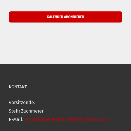
Veranstal
KALENDER ABONNIEREN
KONTAKT
Vorsitzende:
Steffi Zachmeier
E-Mail:
vorstand@volksmusik-mittelfranken.de