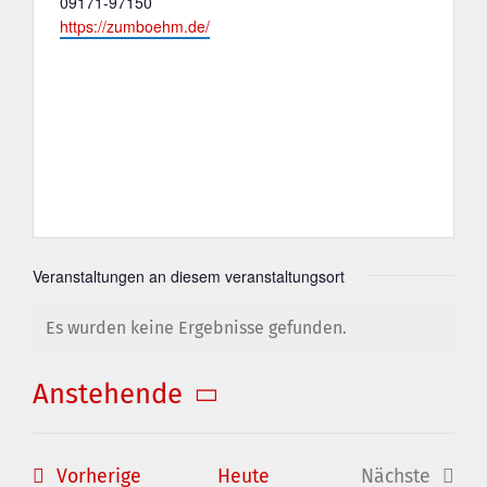
Telefon
09171-97150
Webseite
https://zumboehm.de/
Veranstaltungen an diesem veranstaltungsort
Es wurden keine Ergebnisse gefunden.
Hinweis
Anstehende
Datum
wählen.
Veranstaltungen
Vorherige
Heute
Nächste