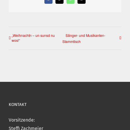
Facebook
X
WhatsApp
E-
Mail
„Weihnachtn – un sunsd nu
Sänger- und Musikanten-
wos!“
Stammtisch
KONTAKT
Vorsitzende:
Steffi Zachmeier