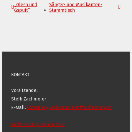
„Glesn und
Sänger- und Musikanten-
Gspuit“
Stammtisch
KONTAKT
Vorsitzende:
Steffi Zachmeier
E-Mail:
vorstand@volksmusik-mittelfranken.de
Weitere Ansprechpartner