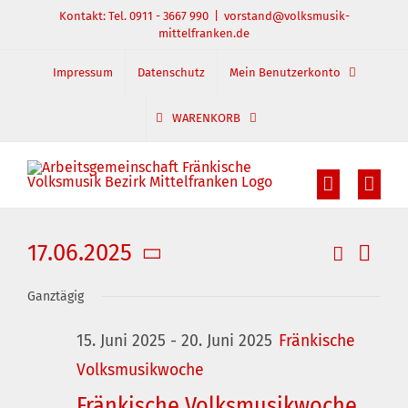
Zum
Kontakt: Tel. 0911 - 3667 990
|
vorstand@volksmusik-
mittelfranken.de
Inhalt
springen
Impressum
Datenschutz
Mein Benutzerkonto
WARENKORB
17.06.2025
Suche
Veran
Veranst
Tag
Datum
Ansic
Suche
Ganztägig
wählen.
und
Navig
15. Juni 2025
-
20. Juni 2025
Fränkische
Ansichte
Volksmusikwoche
Navigati
Fränkische Volksmusikwoche