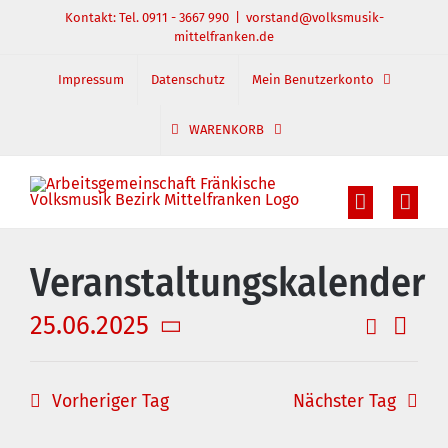
Zum
Kontakt: Tel. 0911 - 3667 990
|
vorstand@volksmusik-
mittelfranken.de
Inhalt
springen
Impressum
Datenschutz
Mein Benutzerkonto
WARENKORB
Veranstaltungskalender
25.06.2025
Suche
Veran
Veranst
Tag
Datum
Ansic
Suche
wählen.
und
Navig
Vorheriger Tag
Nächster Tag
Ansichte