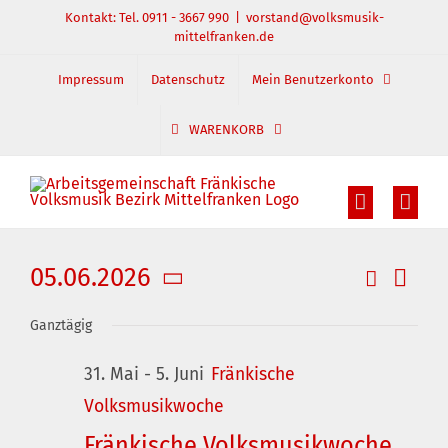
Zum
Kontakt: Tel. 0911 - 3667 990
|
vorstand@volksmusik-
mittelfranken.de
Inhalt
springen
Impressum
Datenschutz
Mein Benutzerkonto
WARENKORB
05.06.2026
Suche
Veran
Veranst
Tag
Datum
Ansic
Suche
Ganztägig
wählen.
und
Navig
31. Mai
-
5. Juni
Fränkische
Ansichte
Volksmusikwoche
Navigati
Fränkische Volksmusikwoche