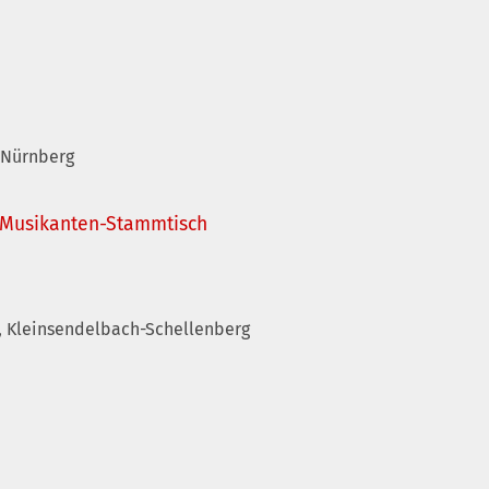
sch
n
, Nürnberg
 Musikanten-Stammtisch
, Kleinsendelbach-Schellenberg