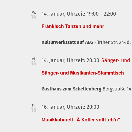
Mi.
Fränki
14. Januar, Uhrzeit: 19:00
-
22:00
14
Tanze
Fränkisch Tanzen und mehr
und
mehr
Kulturwerkstatt auf AEG
Fürther Str. 244d
Mi.
14. Januar, Uhrzeit: 20:00
Sänger- und
14
Sänger- und Musikanten-Stammtisch
Gasthaus zum Schellenberg
Bergstraße 14
Fr.
16. Januar, Uhrzeit: 20:00
16
Musikkabarett „Ä Koffer voll Leb’n“