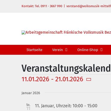
Zum
Kontakt: Tel. 0911 - 3667 990
|
vorstand@volksmusik-mittelf
Inhalt
springen
Startseite
Verein
Online-Shop
Veranstaltungskalend
Veranstaltungen
11.01.2026
 - 
21.01.2026
Datum
wählen.
Januar 2026
So.
11. Januar, Uhrzeit: 10:00
-
15:00
11