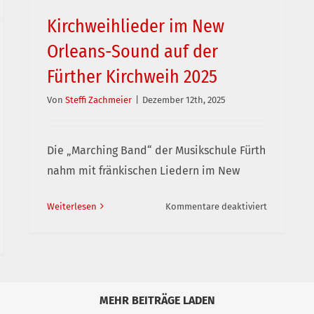
Kirchweihlieder im New
Orleans-Sound auf der
Fürther Kirchweih 2025
Kirchweihlieder im New Orleans-Sound auf
der Fürther Kirchweih 2025
Von
Steffi Zachmeier
|
Dezember 12th, 2025
Die „Marching Band“ der Musikschule Fürth
nahm mit fränkischen Liedern im New
für
Weiterlesen
Kommentare deaktiviert
Kirchweihl
im
nkische
New
hnacht
Orleans-
rall?
Sound
MEHR BEITRÄGE LADEN
auf