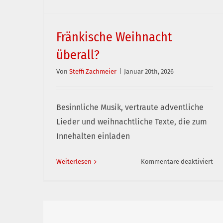
Fränkische Weihnacht
überall?
Von
Steffi Zachmeier
|
Januar 20th, 2026
Fränkische Weihnacht überall?
Besinnliche Musik, vertraute adventliche
Lieder und weihnachtliche Texte, die zum
Innehalten einladen
für
Weiterlesen
Kommentare deaktiviert
Frä
Wei
übe