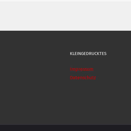
der
Fürther
Kirchweih
2025
KLEINGEDRUCKTES
Impressum
Datenschutz