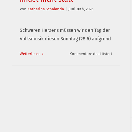
Von
Katharina Schalanda
|
Juni 26th, 2026
ative
ernative
Schweren Herzens müssen wir den Tag der
Volksmusik diesen Sonntag (28.6) aufgrund
ABSAGE: Tag der Volksmusik in Bad
Windsheim 2026 findet nicht statt
für
Weiterlesen
Kommentare deaktiviert
ABSAGE:
Tag
der
Volksmusi
in
Bad
Windsheim
2026
findet
nicht
statt