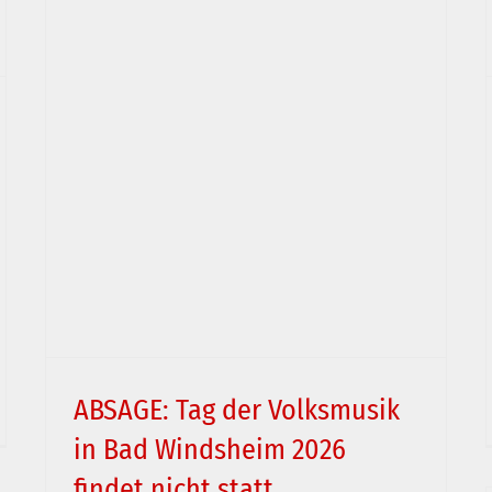
ABSAGE: Tag der Volksmusik
in Bad Windsheim 2026
findet nicht statt
ksmusik