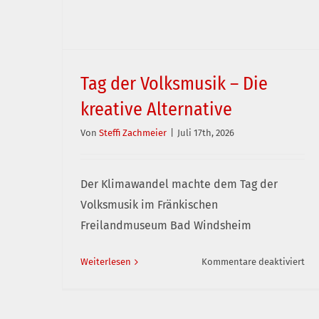
Tag der Volksmusik – Die
kreative Alternative
Von
Steffi Zachmeier
|
Juli 17th, 2026
Tag der Volksmusik – Die kreative Alternative
Der Klimawandel machte dem Tag der
Volksmusik im Fränkischen
Freilandmuseum Bad Windsheim
für
Weiterlesen
Kommentare deaktiviert
Tag
der
Vol