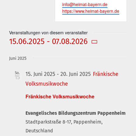
Email
info@heimat-bayern.de
Webseite
https://www.heimat-bayern.de
Veranstaltungen von diesem veranstalter
15.06.2025
 - 
07.08.2026
Datum
wählen.
Juni 2025
So.
15. Juni 2025
-
20. Juni 2025
Fränkische
15
Volksmusikwoche
Fränkische Volksmusikwoche
Evangelisches Bildungszentrum Pappenheim
Stadtparkstraße 8-17, Pappenheim,
Deutschland