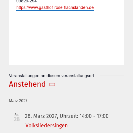
Telefon
09829-294
Webseite
https://www.gasthof-rose-flachslanden.de
Veranstaltungen an diesem veranstaltungsort
Anstehend
Datum
wählen.
März 2027
So.
28. März 2027, Uhrzeit: 14:00
-
17:00
28
Volksliedersingen