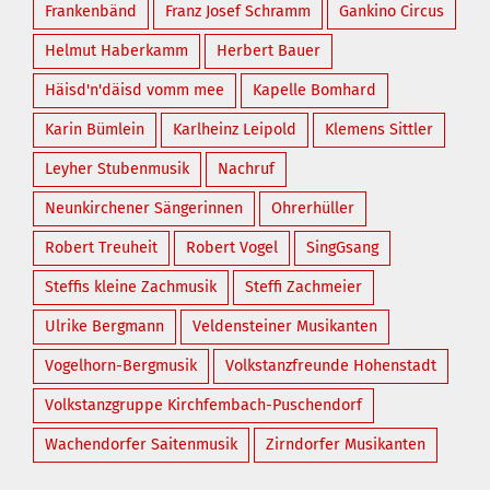
Frankenbänd
Franz Josef Schramm
Gankino Circus
Helmut Haberkamm
Herbert Bauer
Häisd'n'däisd vomm mee
Kapelle Bomhard
Karin Bümlein
Karlheinz Leipold
Klemens Sittler
Leyher Stubenmusik
Nachruf
Neunkirchener Sängerinnen
Ohrerhüller
Robert Treuheit
Robert Vogel
SingGsang
Steffis kleine Zachmusik
Steffi Zachmeier
Ulrike Bergmann
Veldensteiner Musikanten
Vogelhorn-Bergmusik
Volkstanzfreunde Hohenstadt
Volkstanzgruppe Kirchfembach-Puschendorf
Wachendorfer Saitenmusik
Zirndorfer Musikanten