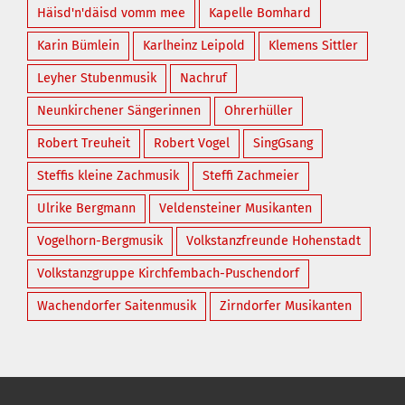
Häisd'n'däisd vomm mee
Kapelle Bomhard
Karin Bümlein
Karlheinz Leipold
Klemens Sittler
Leyher Stubenmusik
Nachruf
Neunkirchener Sängerinnen
Ohrerhüller
Robert Treuheit
Robert Vogel
SingGsang
Steffis kleine Zachmusik
Steffi Zachmeier
Ulrike Bergmann
Veldensteiner Musikanten
Vogelhorn-Bergmusik
Volkstanzfreunde Hohenstadt
Volkstanzgruppe Kirchfembach-Puschendorf
Wachendorfer Saitenmusik
Zirndorfer Musikanten