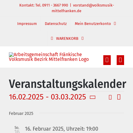
Zum
Kontakt: Tel. 0911 - 3667 990
|
vorstand@volksmusik-
mittelfranken.de
Inhalt
springen
Impressum
Datenschutz
Mein Benutzerkonto
WARENKORB
Veranstaltungskalender
Veranstaltungen
16.02.2025
 - 
03.03.2025
Suche
Veran
Veranst
Liste
Datum
Ansic
Suche
wählen.
Februar 2025
und
Navig
Ansichte
So.
16. Februar 2025, Uhrzeit: 19:00
16