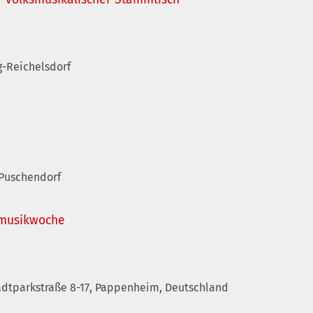
g-Reichelsdorf
 Puschendorf
smusikwoche
adtparkstraße 8-17, Pappenheim, Deutschland