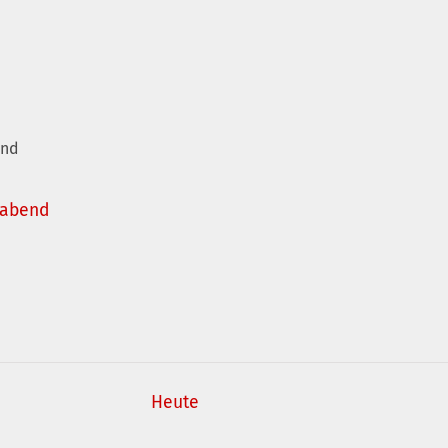
and
sabend
Heute