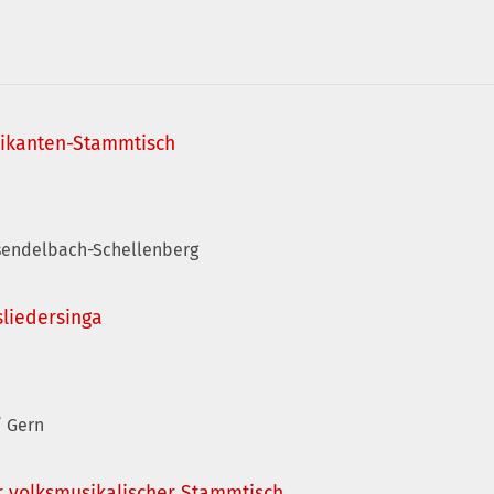
ikanten-Stammtisch
nsendelbach-Schellenberg
sliedersinga
/ Gern
r volksmusikalischer Stammtisch