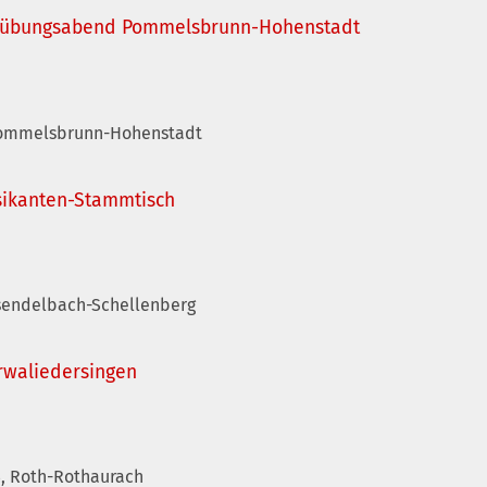
zübungsabend Pommelsbrunn-Hohenstadt
 Pommelsbrunn-Hohenstadt
sikanten-Stammtisch
nsendelbach-Schellenberg
rwaliedersingen
, Roth-Rothaurach