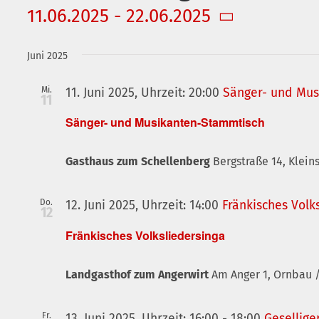
11.06.2025
 - 
22.06.2025
Datum
wählen.
Juni 2025
Mi.
11. Juni 2025, Uhrzeit: 20:00
Sänger- und Mus
11
Sänger- und Musikanten-Stammtisch
Gasthaus zum Schellenberg
Bergstraße 14, Klei
Do.
12. Juni 2025, Uhrzeit: 14:00
Fränkisches Volk
12
Fränkisches Volksliedersinga
Landgasthof zum Angerwirt
Am Anger 1, Ornbau 
Fr.
13. Juni 2025, Uhrzeit: 16:00
-
18:00
Gesellige