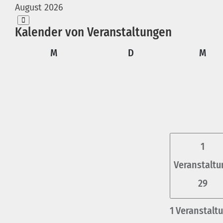
August 2026
Kalender von Veranstaltungen
Montag
Dienstag
Mit
M
D
M
1
Veranstaltu
29
1 Veranstalt