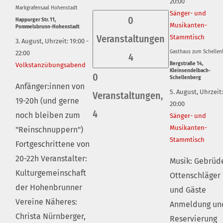
20:00
Markgrafensaal Hohenstadt
Sänger- und
0
Happurger Str. 11,
Musikanten-
Pommelsbrunn-Hohenstadt
Veranstaltungen
Stammtisch
3. August, Uhrzeit: 19:00
-
Gasthaus zum Schellen
22:00
4
Bergstraße 14,
Volkstanzübungsabend
Kleinsendelbach-
0
Schellenberg
Anfänger:innen von
5. August, Uhrzeit:
Veranstaltungen,
19-20h (und gerne
20:00
4
noch bleiben zum
Sänger- und
Musikanten-
"Reinschnuppern")
Stammtisch
Fortgeschrittene von
20-22h Veranstalter:
Musik: Gebrüd
Kulturgemeinschaft
Ottenschläger
der Hohenbrunner
und Gäste
Vereine Näheres:
Anmeldung un
Christa Nürnberger,
Reservierung